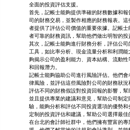
全面的投資評估支援。
首先，記帳士能夠提供準確的財務數據和報
司的財務交易，並製作相應的財務報表。這
者提供了評估公司價值的重要依據。記帳士
者可靠的財務資訊，幫助他們做出明智的投
其次，記帳士能夠進行財務分析，評估公司
工具，如比率分析、現金流量分析和利潤能
夠揭示公司的盈利能力、資本結構、流動性
和回報潛力。
記帳士能夠協助公司進行風險評估。他們會
律風險，並評估這些風險對公司的財務狀況
評估不同的財務假設對投資回報的影響，幫
並且提供專業的建議和意見，幫助公司制定
驗，能夠分析和評估不同投資選項的優勢和
定制的投資評估和建議，幫助公司選擇最佳
在台北的會計師社群中，他們擁有豐富的專
援。他們了解當地的法規和會計準則，並能